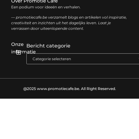
Over Promotie Cafe
Een podium voor ideeën en verhalen.
— promotiecafe.be verzamelt blogs en artikelen vol inspiratie,
creativiteit en inzichten uit het dagelijks leven. Laat je
verrassen door uiteenlopende content.
Onze
Bericht categorie
informatie
Geld verdienen met je website: zo haal je het maximale uit je online aanwezigheid
@2025 www.promotiecafe.be. All Right Reserved.​