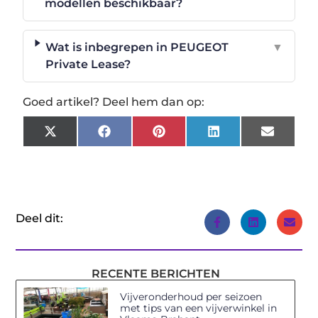
modellen beschikbaar?
Wat is inbegrepen in PEUGEOT
▼
Private Lease?
Goed artikel? Deel hem dan op:
X
Facebook
Pinterest
LinkedIn
Email
(Twitter)
Deel dit:
RECENTE BERICHTEN
Vijveronderhoud per seizoen
met tips van een vijverwinkel in