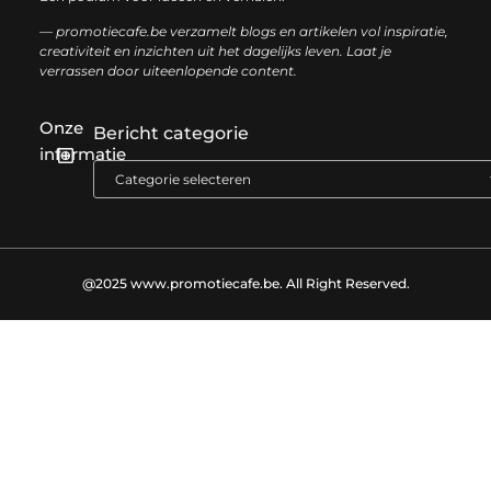
— promotiecafe.be verzamelt blogs en artikelen vol inspiratie,
creativiteit en inzichten uit het dagelijks leven. Laat je
verrassen door uiteenlopende content.
Onze
Bericht categorie
informatie
Geld verdienen met je website: zo haal je het maximale uit je online aanwezigheid
@2025 www.promotiecafe.be. All Right Reserved.​