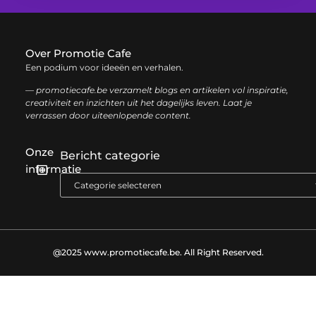
Over Promotie Cafe
Een podium voor ideeën en verhalen.
— promotiecafe.be verzamelt blogs en artikelen vol inspiratie,
creativiteit en inzichten uit het dagelijks leven. Laat je
verrassen door uiteenlopende content.
Onze
Bericht categorie
informatie
Geld verdienen met je website: zo haal je het maximale uit je online aanwezigheid
@2025 www.promotiecafe.be. All Right Reserved.​