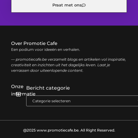
Praat met ons
Over Promotie Cafe
Een podium voor ideeën en verhalen.
— promotiecafe.be verzamelt blogs en artikelen vol inspiratie,
creativiteit en inzichten uit het dagelijks leven. Laat je
verrassen door uiteenlopende content.
Onze
Bericht categorie
informatie
Geld verdienen met je website: zo haal je het maximale uit je online aanwezigheid
@2025 www.promotiecafe.be. All Right Reserved.​