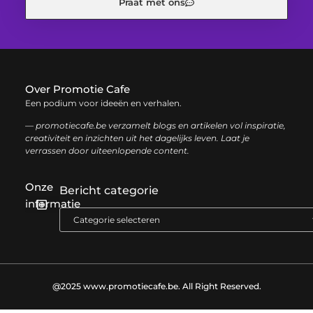
Praat met ons
Over Promotie Cafe
Een podium voor ideeën en verhalen.
— promotiecafe.be verzamelt blogs en artikelen vol inspiratie,
creativiteit en inzichten uit het dagelijks leven. Laat je
verrassen door uiteenlopende content.
Onze
Bericht categorie
informatie
Geld verdienen met je website: zo haal je het maximale uit je online aanwezigheid
@2025 www.promotiecafe.be. All Right Reserved.​