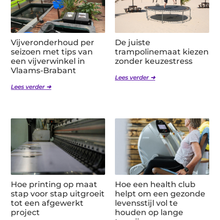
Vijveronderhoud per
De juiste
seizoen met tips van
trampolinemaat kiezen
een vijverwinkel in
zonder keuzestress
Vlaams-Brabant
Lees verder ➜
Lees verder ➜
Hoe printing op maat
Hoe een health club
stap voor stap uitgroeit
helpt om een gezonde
tot een afgewerkt
levensstijl vol te
project
houden op lange