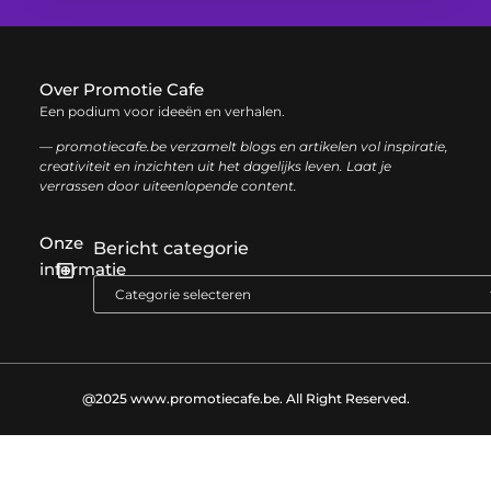
Over Promotie Cafe
Een podium voor ideeën en verhalen.
— promotiecafe.be verzamelt blogs en artikelen vol inspiratie,
creativiteit en inzichten uit het dagelijks leven. Laat je
verrassen door uiteenlopende content.
Onze
Bericht categorie
informatie
Geld verdienen met je website: zo haal je het maximale uit je online aanwezigheid
@2025 www.promotiecafe.be. All Right Reserved.​