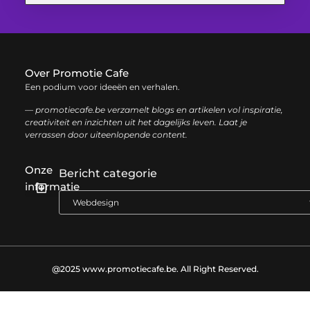
Over Promotie Cafe
Een podium voor ideeën en verhalen.
— promotiecafe.be verzamelt blogs en artikelen vol inspiratie,
creativiteit en inzichten uit het dagelijks leven. Laat je
verrassen door uiteenlopende content.
Onze
Bericht categorie
informatie
Geld verdienen met je website: zo haal je het maximale uit je online aanwezigheid
@2025 www.promotiecafe.be. All Right Reserved.​