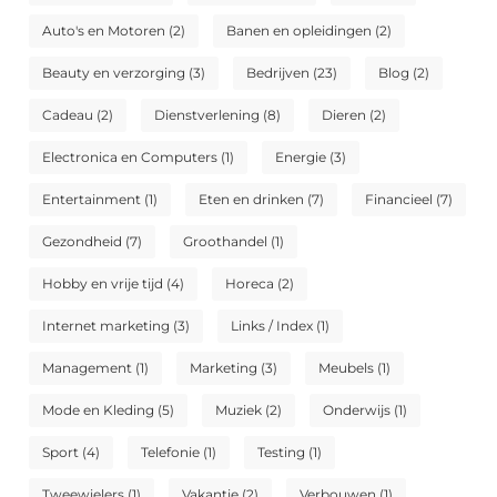
Auto's en Motoren
(2)
Banen en opleidingen
(2)
Beauty en verzorging
(3)
Bedrijven
(23)
Blog
(2)
Cadeau
(2)
Dienstverlening
(8)
Dieren
(2)
Electronica en Computers
(1)
Energie
(3)
Entertainment
(1)
Eten en drinken
(7)
Financieel
(7)
Gezondheid
(7)
Groothandel
(1)
Hobby en vrije tijd
(4)
Horeca
(2)
Internet marketing
(3)
Links / Index
(1)
Management
(1)
Marketing
(3)
Meubels
(1)
Mode en Kleding
(5)
Muziek
(2)
Onderwijs
(1)
Sport
(4)
Telefonie
(1)
Testing
(1)
Tweewielers
(1)
Vakantie
(2)
Verbouwen
(1)