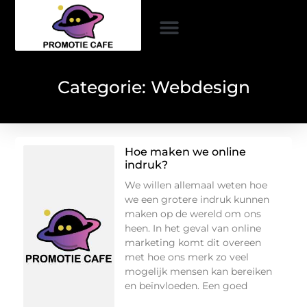
Categorie: Webdesign
Hoe maken we online
indruk?
We willen allemaal weten hoe
we een grotere indruk kunnen
maken op de wereld om ons
heen. In het geval van online
marketing komt dit overeen
met hoe ons merk zo veel
mogelijk mensen kan bereiken
en beïnvloeden. Een goed