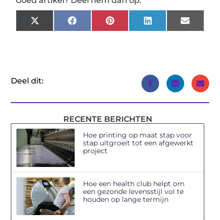
Goed artikel? Deel hem dan op:
X
Facebook
Pinterest
LinkedIn
Email
(Twitter)
Deel dit:
RECENTE BERICHTEN
Hoe printing op maat stap voor
stap uitgroeit tot een afgewerkt
project
Hoe een health club helpt om
een gezonde levensstijl vol te
houden op lange termijn