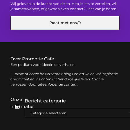
Wij geloven in de kracht van delen. Heb je iets te vertellen, wil
je samenwerken, of gewoon even contact? Laat van je horen!
Praat met ons
Over Promotie Cafe
Een podium voor ideeën en verhalen.
— promotiecafe.be verzamelt blogs en artikelen vol inspiratie,
creativiteit en inzichten uit het dagelijks leven. Laat je
verrassen door uiteenlopende content.
Onze
Bericht categorie
informatie
Geld verdienen met je website: zo haal je het maximale uit je online aanwezigheid