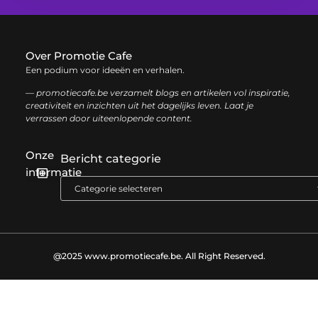
Over Promotie Cafe
Een podium voor ideeën en verhalen.
— promotiecafe.be verzamelt blogs en artikelen vol inspiratie,
creativiteit en inzichten uit het dagelijks leven. Laat je
verrassen door uiteenlopende content.
Onze
Bericht categorie
informatie
Geld verdienen met je website: zo haal je het maximale uit je online aanwezigheid
@2025 www.promotiecafe.be. All Right Reserved.​