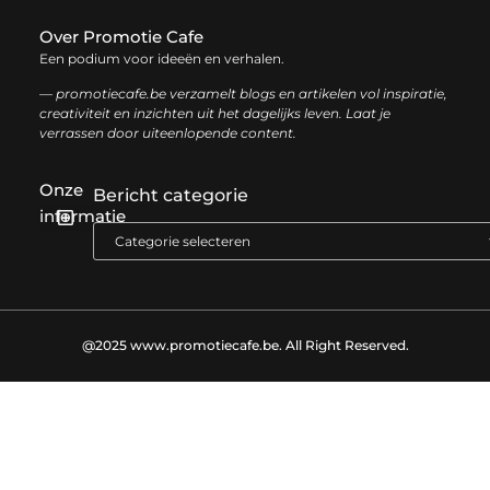
Over Promotie Cafe
Een podium voor ideeën en verhalen.
— promotiecafe.be verzamelt blogs en artikelen vol inspiratie,
creativiteit en inzichten uit het dagelijks leven. Laat je
verrassen door uiteenlopende content.
Onze
Bericht categorie
informatie
Geld verdienen met je website: zo haal je het maximale uit je online aanwezigheid
@2025 www.promotiecafe.be. All Right Reserved.​