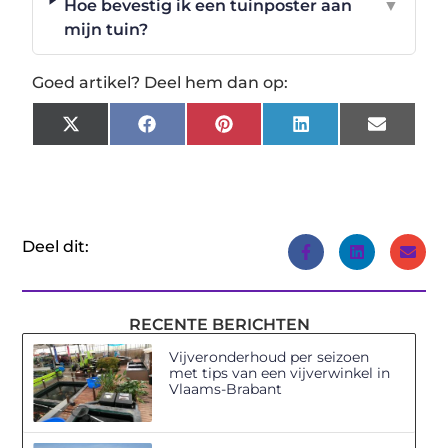
Hoe bevestig ik een tuinposter aan
▼
mijn tuin?
Goed artikel? Deel hem dan op:
X
Facebook
Pinterest
LinkedIn
Email
(Twitter)
Deel dit:
RECENTE BERICHTEN
Vijveronderhoud per seizoen
met tips van een vijverwinkel in
Vlaams-Brabant