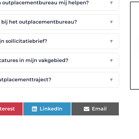
n outplacementbureau mij helpen?
▼
k bij het outplacementbureau?
▼
n sollicitatiebrief?
▼
catures in mijn vakgebied?
▼
utplacementtraject?
▼
terest
LinkedIn
Email