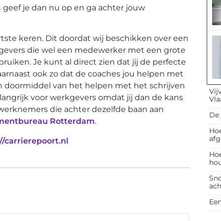
n geef je dan nu op en ga achter jouw
te keren. Dit doordat wij beschikken over een
kgevers die wel een medewerker met een grote
iken. Je kunt al direct zien dat jij de perfecte
daarnaast ook zo dat de coaches jou helpen met
aan doormiddel van het helpen met het schrijven
Vij
belangrijk voor werkgevers omdat jij dan de kans
Vl
 werknemers die achter dezelfde baan aan
De 
mentbureau Rotterdam
.
Hoe
afg
//carrierepoort.nl
Hoe
hou
Sno
ach
Een