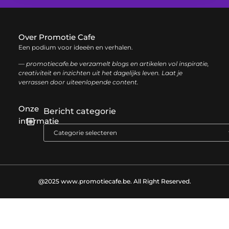
Over Promotie Cafe
Een podium voor ideeën en verhalen.
— promotiecafe.be verzamelt blogs en artikelen vol inspiratie,
creativiteit en inzichten uit het dagelijks leven. Laat je
verrassen door uiteenlopende content.
Onze
Bericht categorie
informatie
Geld verdienen met je website: zo haal je het maximale uit je online aanwezigheid
@2025 www.promotiecafe.be. All Right Reserved.​