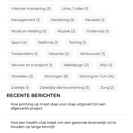
Internet marketing
(3)
Links / Index
(1)
Management
(1)
Marketing
(3)
Meubels
(1)
Mode en Kleding
(5)
Muziek
(2)
Onderwijs
(1)
Sport
(4)
Telefonie
(1)
Testing
(1)
Tweewielers
(1)
Vakantie
(2)
Verbouwen
(1)
Vervoer en transport
(1)
Webdesign
(3)
Wijn
(1)
Winkelen
(3)
Woningen
(8)
Woning en Tuin
(14)
Zakelijk
(1)
Zakelijke dienstverlening
(3)
Zorg
(2)
RECENTE BERICHTEN
Hoe printing op maat stap voor stap uitgroeit tot een
afgewerkt project
Hoe een health club helpt om een gezonde levensstijl vol te
houden op lange termijn