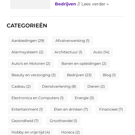
Bedrijven
// Lees verder »
CATEGORIEËN
Aanbiedingen
(29)
Afvalverwerking
(1)
Alarmsysteem
(2)
Architectuur
(1)
Auto
(14)
Auto's en Motoren
(2)
Banen en opleidingen
(2)
Beauty en verzorging
(3)
Bedrijven
(23)
Blog
(1)
Cadeau
(2)
Dienstverlening
(8)
Dieren
(2)
Electronica en Computers
(1)
Energie
(3)
Entertainment
(1)
Eten en drinken
(7)
Financieel
(7)
Gezondheid
(7)
Groothandel
(1)
Hobby en vrije tijd
(4)
Horeca
(2)