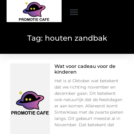
Tag: houten zandbak
Wat voor cadeau voor de
kinderen
Het is al Oktober wat betekent
dat we richting november en
december gaan. Dit betekent
ook natuurlijk dat de feestdagen
er aan komen. Allereerst komt
Sinterklaas met de zwarte pieten
langs. Dit gebeurt meestal al in
November. Dat betekent dat