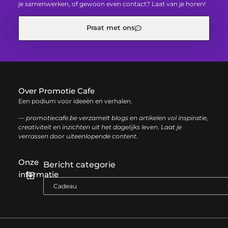
je samenwerken, of gewoon even contact? Laat van je horen!
Praat met ons
Over Promotie Cafe
Een podium voor ideeën en verhalen.
— promotiecafe.be verzamelt blogs en artikelen vol inspiratie,
creativiteit en inzichten uit het dagelijks leven. Laat je
verrassen door uiteenlopende content.
Onze
Bericht categorie
informatie
Geld verdienen met je website: zo haal je het maximale uit je online aanwezigheid