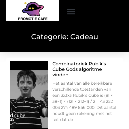
Categorie: Cadeau
Combinatoriek Rubik’s
Cube Gods algoritme
vinden
Het aantal van alle bereikbare
verschillende toestanden van
een 3x3x3 Rubik’s Cube is (8! ×
38−1) × (12! × 212−1) / 2 = 43 252
003 274 489 856 000. Dit aantal
houdt geen rekening met het
feit dat de