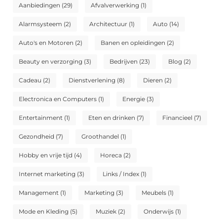
Aanbiedingen
(29)
Afvalverwerking
(1)
Alarmsysteem
(2)
Architectuur
(1)
Auto
(14)
Auto's en Motoren
(2)
Banen en opleidingen
(2)
Beauty en verzorging
(3)
Bedrijven
(23)
Blog
(2)
Cadeau
(2)
Dienstverlening
(8)
Dieren
(2)
Electronica en Computers
(1)
Energie
(3)
Entertainment
(1)
Eten en drinken
(7)
Financieel
(7)
Gezondheid
(7)
Groothandel
(1)
Hobby en vrije tijd
(4)
Horeca
(2)
Internet marketing
(3)
Links / Index
(1)
Management
(1)
Marketing
(3)
Meubels
(1)
Mode en Kleding
(5)
Muziek
(2)
Onderwijs
(1)