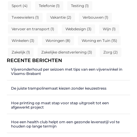
Sport
(4)
Telefonie
(1)
Testing
(1)
Tweewielers
(1)
Vakantie
(2)
Verbouwen
(1)
Vervoer en transport
(1)
Webdesign
(3)
Wijn
(1)
Winkelen
(3)
Woningen
(8)
Woning en Tuin
(15)
Zakelijk
(1)
Zakelijke dienstverlening
(3)
Zorg
(2)
RECENTE BERICHTEN
Vijveronderhoud per seizoen met tips van een vijverwinkel in
Vlaams-Brabant
De juiste trampolinemaat kiezen zonder keuzestress
Hoe printing op maat stap voor stap uitgroeit tot een
afgewerkt project
Hoe een health club helpt om een gezonde levensstijl vol te
houden op lange termijn