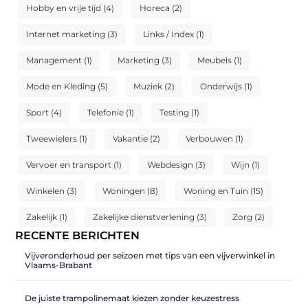
Hobby en vrije tijd
(4)
Horeca
(2)
Internet marketing
(3)
Links / Index
(1)
Management
(1)
Marketing
(3)
Meubels
(1)
Mode en Kleding
(5)
Muziek
(2)
Onderwijs
(1)
Sport
(4)
Telefonie
(1)
Testing
(1)
Tweewielers
(1)
Vakantie
(2)
Verbouwen
(1)
Vervoer en transport
(1)
Webdesign
(3)
Wijn
(1)
Winkelen
(3)
Woningen
(8)
Woning en Tuin
(15)
Zakelijk
(1)
Zakelijke dienstverlening
(3)
Zorg
(2)
RECENTE BERICHTEN
Vijveronderhoud per seizoen met tips van een vijverwinkel in
Vlaams-Brabant
De juiste trampolinemaat kiezen zonder keuzestress