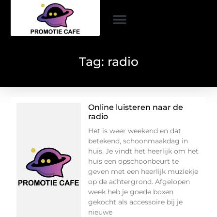
Tag: radio
Online luisteren naar de
radio
Het is weer weekend en dat
betekend, schoonmaakdag in
huis. Je vindt het heerlijk om het
huis een opschoonbeurt te
geven met een heerlijk muziekje
op de achtergrond. Afgelopen
week heb je goede boxen
gekocht als accessoire bij je
nieuwe