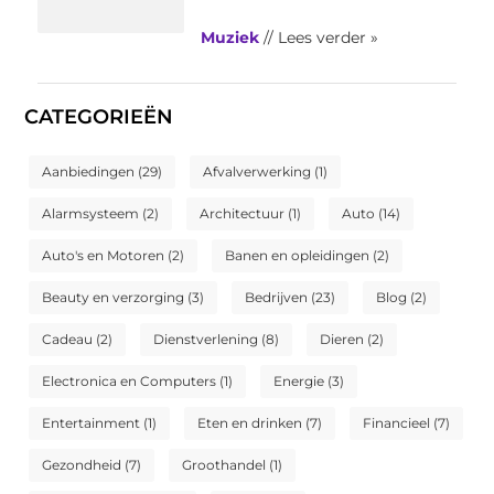
Muziek
// Lees verder »
CATEGORIEËN
Aanbiedingen
(29)
Afvalverwerking
(1)
Alarmsysteem
(2)
Architectuur
(1)
Auto
(14)
Auto's en Motoren
(2)
Banen en opleidingen
(2)
Beauty en verzorging
(3)
Bedrijven
(23)
Blog
(2)
Cadeau
(2)
Dienstverlening
(8)
Dieren
(2)
Electronica en Computers
(1)
Energie
(3)
Entertainment
(1)
Eten en drinken
(7)
Financieel
(7)
Gezondheid
(7)
Groothandel
(1)