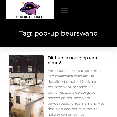
Tag: pop-up beurswand
Dit heb je nodig op een
beurs!
Een beurs is een samenkomst
van meerdere mensen uit
dezelfde branche. Denk aan
beurzen voor mensen uit
branches zoals de zorg, de
horeca en beurzen voor
bijvoorbeeld ondernemers. Het
doel van een beurs is om te
netwerken en om te