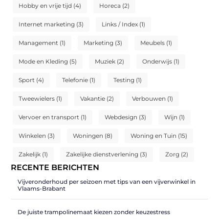
Hobby en vrije tijd
(4)
Horeca
(2)
Internet marketing
(3)
Links / Index
(1)
Management
(1)
Marketing
(3)
Meubels
(1)
Mode en Kleding
(5)
Muziek
(2)
Onderwijs
(1)
Sport
(4)
Telefonie
(1)
Testing
(1)
Tweewielers
(1)
Vakantie
(2)
Verbouwen
(1)
Vervoer en transport
(1)
Webdesign
(3)
Wijn
(1)
Winkelen
(3)
Woningen
(8)
Woning en Tuin
(15)
Zakelijk
(1)
Zakelijke dienstverlening
(3)
Zorg
(2)
RECENTE BERICHTEN
Vijveronderhoud per seizoen met tips van een vijverwinkel in
Vlaams-Brabant
De juiste trampolinemaat kiezen zonder keuzestress